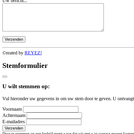
Uw bericht...
©reated by
REYEZ!
Stemformulier
U wilt stemmen op:
Vul hieronder uw gegevens in om uw stem door te geven. U ontvangt 
Voornaam
Achternaam
E-mailadres
Verzenden
Door te stemmen op een bedrijf stemt u toe dat wij met u in contact mogen komen