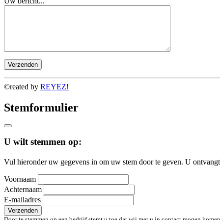
Uw bericht...
©reated by
REYEZ!
Stemformulier
U wilt stemmen op:
Vul hieronder uw gegevens in om uw stem door te geven. U ontvangt 
Voornaam
Achternaam
E-mailadres
Verzenden
Door te stemmen op een bedrijf stemt u toe dat wij met u in contact mogen komen