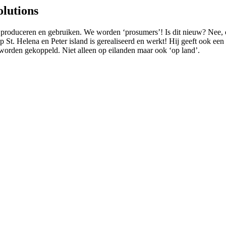
lutions
 produceren en gebruiken. We worden ‘prosumers’! Is dit nieuw? Nee, op
 op St. Helena en
Peter island
is gerealiseerd en werkt! Hij geeft ook ee
worden gekoppeld. Niet alleen op eilanden maar ook ‘op land’.